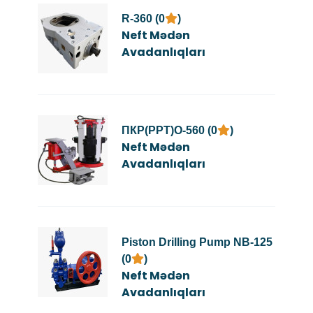
R-360 (0
)
Neft Mədən
Avadanlıqları
ПКР(PPT)О-560 (0
)
Neft Mədən
Avadanlıqları
Piston Drilling Pump NB-125
(0
)
Neft Mədən
Avadanlıqları