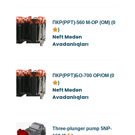
ПКР(PPT)-560 М-ОР (ОМ) (0
)
Neft Mədən
Avadanlıqları
ПКР(PPT)БО-700 ОР/ОМ (0
)
Neft Mədən
Avadanlıqları
Three-plunger pump 5NP-