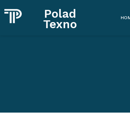
Polad
HO
Texno