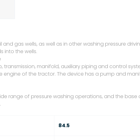
il and gas wells, as well as in other washing pressure drivi
s into the wells.
e
, transmission, manifold, auxiliary piping and control sys
e engine of the tractor. The device has a pump and mani
 wide range of pressure washing operations, and the base 
.
84.5