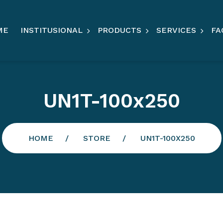
ME
INSTITUSIONAL
PRODUCTS
SERVICES
FA
UN1T-100x250
HOME
STORE
UN1T-100X250