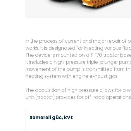
In the process of current and major repair of o
works, it is designated for injecting various fluid
The device is mounted on a T-170 tractor bas
It includes a high-pressure triple-plunger pump
movement of the pump is transmitted from th
heating system with engine exhaust gas.
The acquisition of high pressure allows for a
unit (tractor) provides for off-road operations
Səmərəli güc, kVt