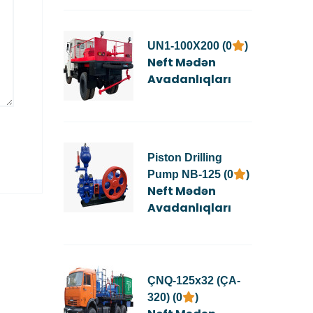
UN1-100X200 (0
)
Neft Mədən
Avadanlıqları
Piston Drilling
Pump NB-125 (0
)
Neft Mədən
Avadanlıqları
ÇNQ-125x32 (ÇA-
320) (0
)