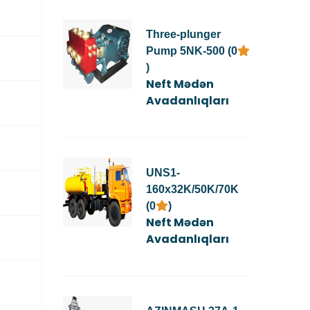
Three-plunger
Pump 5NK-500 (0
)
Neft Mədən
Avadanlıqları
UNS1-
160x32K/50K/70K
(0
)
Neft Mədən
Avadanlıqları