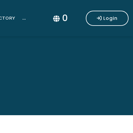
0
Login
CTORY
...