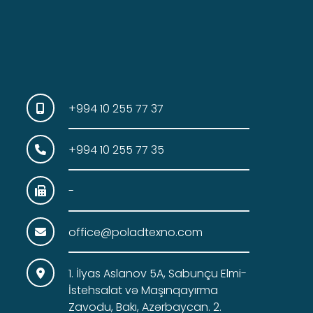
+994 10 255 77 37
+994 10 255 77 35
-
office@poladtexno.com
1. İlyas Aslanov 5A, Sabunçu Elmi-
İstehsalat və Maşınqayırma
Zavodu, Bakı, Azərbaycan. 2.