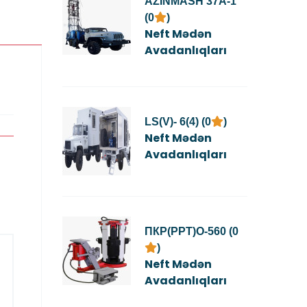
AZINMASH 37A-1
(0
)
Neft Mədən
Avadanlıqları
LS(V)- 6(4) (0
)
Neft Mədən
Avadanlıqları
ПКР(PPT)О-560 (0
)
Neft Mədən
Avadanlıqları