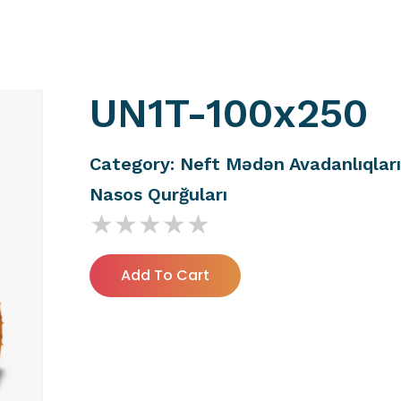
UN1T-100x250
Category: Neft Mədən Avadanlıqlar
Nasos Qurğuları
★★★★★
(
0
Add To Cart
)