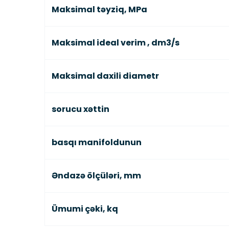
Maksimal təyziq, MPa
Maksimal ideal verim , dm3/s
Maksimal daxili diametr
sorucu xəttin
basqı manifoldunun
Əndazə ölçüləri, mm
Ümumi çəki, kq