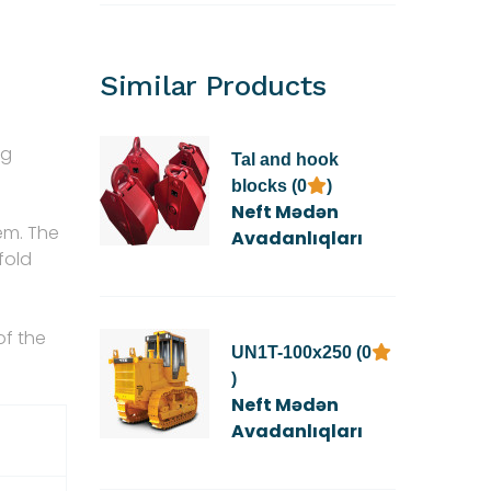
Similar Products
ng
Tal and hook
blocks (0
)
Neft Mədən
tem. The
Avadanlıqları
fold
of the
UN1T-100x250 (0
)
Neft Mədən
Avadanlıqları